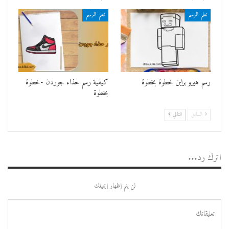
تعلم الرسم
تعلم الرسم
رسم هيرو براين خطوة بخطوة
كيفية رسم حذاء جوردن -خطوة
بخطوة
السابق
التالي
اترك رد...
لن يتم إظهار إيميلك